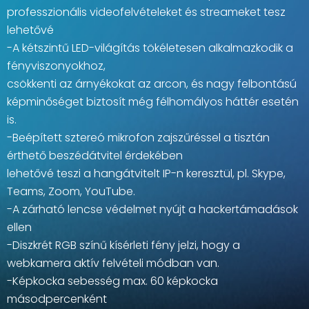
professzionális videofelvételeket és streameket tesz
lehetővé
-A kétszintű LED-világítás tökéletesen alkalmazkodik a
fényviszonyokhoz,
csökkenti az árnyékokat az arcon, és nagy felbontású
képminőséget biztosít még félhomályos háttér esetén
is.
-Beépített sztereó mikrofon zajszűréssel a tisztán
érthető beszédátvitel érdekében
lehetővé teszi a hangátvitelt IP-n keresztül, pl. Skype,
Teams, Zoom, YouTube.
-A zárható lencse védelmet nyújt a hackertámadások
ellen
-Diszkrét RGB színű kísérleti fény jelzi, hogy a
webkamera aktív felvételi módban van.
-Képkocka sebesség max. 60 képkocka
másodpercenként